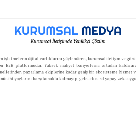
Kurumsal İletişimde Yenilikçi Çözüm
letmelerin dijital varlıklarını güçlendiren, kurumsal iletişim ve görün
bir B2B platformudur. Yüksek maliyet bariyerlerini ortadan kaldırar
yonellerinden pazarlama ekiplerine kadar geniş bir ekosisteme hizmet 
nün ihtiyaçlarını karşılamakla kalmayıp, gelecek nesil yapay zeka uygula
ır. Bu yaklaşımıyla kurumsalmedya.com, dijital medya erişimini demokra
jilerinde önemli bir bağlantı noktası haline gelmektedir.
ş Sözleşmesi
Teslimat ve İade Politikası
Kurumsal Medya Gizl