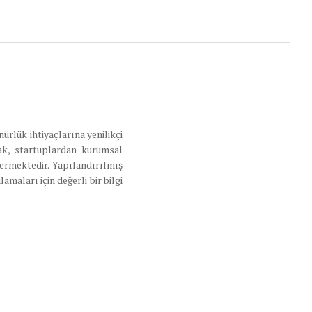
ürlük ihtiyaçlarına yenilikçi
ak, startuplardan kurumsal
vermektedir. Yapılandırılmış
maları için değerli bir bilgi
tikleştirirken, işletmelerin
En
üste
kaydır
ilik Politikası