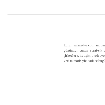
Kurumsalmedya.com, modern iş
çözümler sunan stratejik 
şirketlere, iletişim profes
veri mimarisiyle sadece bugü
ekosistemi de oluşturmaktad
sürdürülebilir büyüme strate
Mesafeli Satı