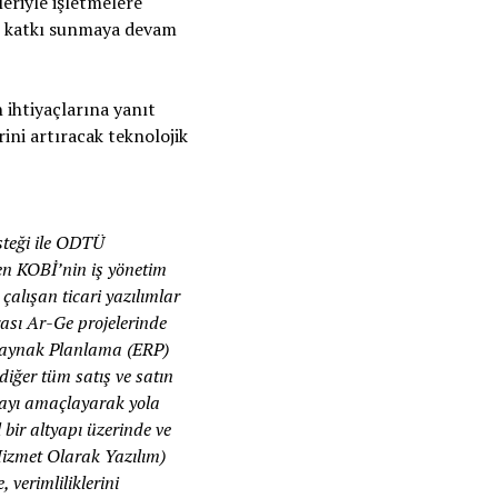
eriyle işletmelere
ne katkı sunmaya devam
 ihtiyaçlarına yanıt
ini artıracak teknolojik
steği ile ODTÜ
en KOBİ’nin iş yönetim
 çalışan ticari yazılımlar
rası Ar-Ge projelerinde
 Kaynak Planlama (ERP)
iğer tüm satış ve satın
tmayı amaçlayarak yola
 bir altyapı üzerinde ve
 Hizmet Olarak Yazılım)
verimliliklerini