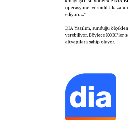
kolaylaştı. Bu dönemde
DİA B
operasyonel verimlilik kazandı
ediyoruz.”
DİA Yazılım, sunduğu ölçeklene
verebiliyor. Böylece KOBİ’ler 
altyapılara sahip oluyor.