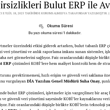
sizlikleri Bulut ERP ile A
ZI EYLÜL 18, 2025 TARIHINDE KURUMSALMEDYA TARAFINDAN YAZILMIŞTIR. 
Okuma Süresi
Bu yazı okuma süresi
1
dakikadır.
meler üzerindeki etkisi giderek artarken, bulut tabanlı ERP ç
zi veri yönetimi ve anlık raporlama imkanı sunan sistemler, işl
 daha net görmelerini sağlıyor. Faiz oranlarındaki düşüşle birlik
ut ERP
çözümleri KOBİ’lere hem maliyet kontrolü hem de strate
rımı gerektirmemesi, hızlı erişim ve güvenli veri saklama özell
unu vurgulayan
DİA Yazılım Genel Müdürü Suha Onay
, şunl
nde bulut ERP çözümleri, işletmeler için vazgeçilmez bir araç h
ve güvenli veri yönetimi sayesinde KOBİ’ler kaynaklarını verim
iyor. Faiz oranlarındaki düşüşle birlikte KOBİ’lerin teknoloji y