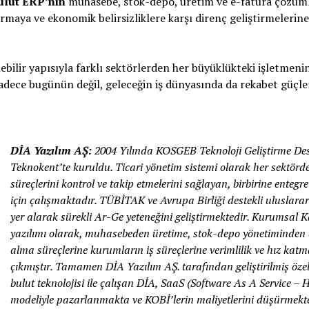
ulut ERP’nin
muhasebe, stok-depo, üretim ve e-fatura çözüml
rmaya ve ekonomik belirsizliklere karşı direnç geliştirmeleri
bilir yapısıyla farklı sektörlerden her büyüklükteki işletmenin
sadece bugünün değil, geleceğin iş dünyasında da rekabet güçler
DİA Yazılım AŞ:
2004 Yılında KOSGEB Teknoloji Geliştirme De
Teknokent’te kuruldu. Ticari yönetim sistemi olarak her sektörd
süreçlerini kontrol ve takip etmelerini sağlayan, birbirine entegre
için çalışmaktadır. TÜBİTAK ve Avrupa Birliği destekli uluslara
yer alarak sürekli Ar-Ge yeteneğini geliştirmektedir. Kurumsal
yazılımı olarak, muhasebeden üretime, stok-depo yönetiminden d
alma süreçlerine kurumların iş süreçlerine verimlilik ve hız ka
çıkmıştır. Tamamen DİA Yazılım AŞ. tarafından geliştirilmiş özel
bulut teknolojisi ile çalışan DİA, SaaS (Software As A Service –
modeliyle pazarlanmakta ve KOBİ’lerin maliyetlerini düşürmekte, 