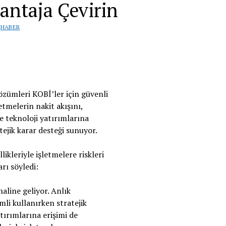
vantaja Çevirin
|
HABER
özümleri KOBİ’ler için güvenli
etmelerin nakit akışını,
te teknoloji yatırımlarına
jik karar desteği sunuyor.
ikleriyle işletmelere riskleri
arı söyledi:
aline geliyor. Anlık
li kullanırken stratejik
atırımlarına erişimi de