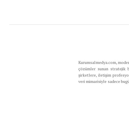
Kurumsalmedya.com, modern iş
çözümler sunan stratejik 
şirketlere, iletişim profes
veri mimarisiyle sadece bugü
ekosistemi de oluşturmaktad
sürdürülebilir büyüme strate