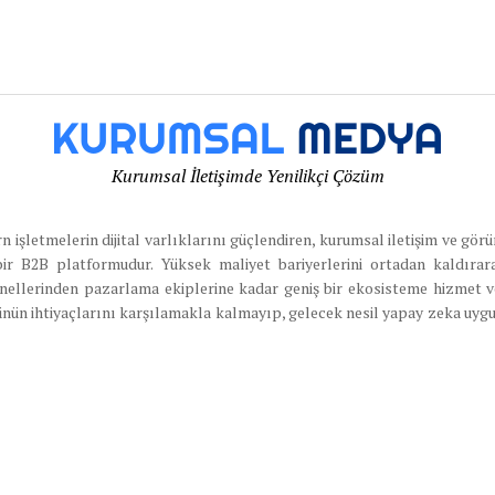
Kurumsal İletişimde Yenilikçi Çözüm
letmelerin dijital varlıklarını güçlendiren, kurumsal iletişim ve görün
bir B2B platformudur. Yüksek maliyet bariyerlerini ortadan kaldırar
yonellerinden pazarlama ekiplerine kadar geniş bir ekosisteme hizmet 
nün ihtiyaçlarını karşılamakla kalmayıp, gelecek nesil yapay zeka uygula
ır. Bu yaklaşımıyla kurumsalmedya.com, dijital medya erişimini demokra
jilerinde önemli bir bağlantı noktası haline gelmektedir.