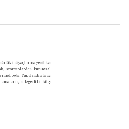
ürlük ihtiyaçlarına yenilikçi
ak, startuplardan kurumsal
vermektedir. Yapılandırılmış
maları için değerli bir bilgi
tikleştirirken, işletmelerin
En
üste
kaydır