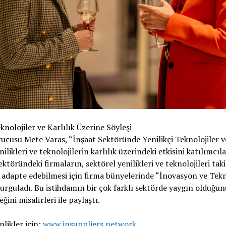
nolojiler ve Karlılık Üzerine Söyleşi
rucusu Mete Varas, “İnşaat Sektöründe Yenilikçi Teknolojiler ve 
ilikleri ve teknolojilerin karlılık üzerindeki etkisini katılımcıl
sektöründeki firmaların, sektörel yenilikleri ve teknolojileri ta
 adapte edebilmesi için firma bünyelerinde “İnovasyon ve Tekno
urguladı. Bu istihdamın bir çok farklı sektörde yaygın olduğunu
ni misafirleri ile paylaştı.
nlikler için:
www.insuppliers.network