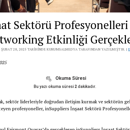
aat Sektörü Profesyonelleri
tworking Etkinliği Gerçekle
 ŞUBAT 28, 2025 TARIHINDE KURUMSALMEDYA TARAFINDAN YAZILMIŞTIR. |
2025
Okuma Süresi
Bu yazı okuma süresi
2
dakikadır.
mak, sektör liderleriyle doğrudan iletişim kurmak ve sektörün ge
teyen profesyoneller, inSuppliers İnşaat Sektörü Profesyonelle
bul Fairmont Quasar’da gerçekleşen inSuppliers İnşaat Sektör