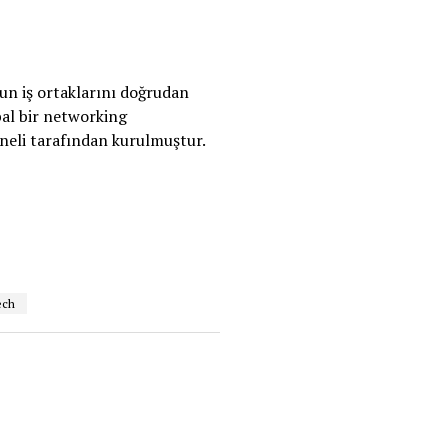
un iş ortaklarını doğrudan
bal bir networking
oneli tarafından kurulmuştur.
ech