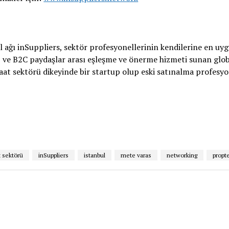
 ağı inSuppliers, sektör profesyonellerinin kendilerine en uyg
B ve B2C paydaşlar arası eşleşme ve önerme hizmeti sunan glo
aat sektörü dikeyinde bir startup olup eski satınalma profesy
t sektörü
inSuppliers
istanbul
mete varas
networking
propt