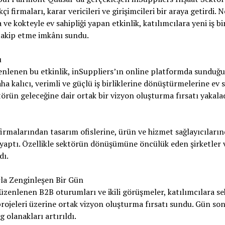
çi firmaları, karar vericileri ve girişimcileri bir araya getirdi.
 kokteyle ev sahipliği yapan etkinlik, katılımcılara yeni iş bi
 takip etme imkânı sundu.
u
zenlenen bu etkinlik, inSuppliers’ın online platformda sunduğu 
ha kalıcı, verimli ve güçlü iş birliklerine dönüştürmelerine ev s
örün geleceğine dair ortak bir vizyon oluşturma fırsatı yakalad
 firmalarından tasarım ofislerine, ürün ve hizmet sağlayıcıları
ği yaptı. Özellikle sektörün dönüşümüne öncülük eden şirketler 
dı.
la Zenginleşen Bir Gün
üzenlenen B2B oturumları ve ikili görüşmeler, katılımcılara se
projeleri üzerine ortak vizyon oluşturma fırsatı sundu. Gün so
olanakları artırıldı.