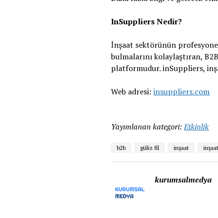
InSuppliers Nedir?
İnşaat sektörünün profesyonel
bulmalarını kolaylaştıran, B2
platformudur. inSuppliers, inş
Web adresi:
insuppliers.com
Yayımlanan kategori:
Etkinlik
b2b
güliz fil
inşaat
inşaa
kurumsalmedya