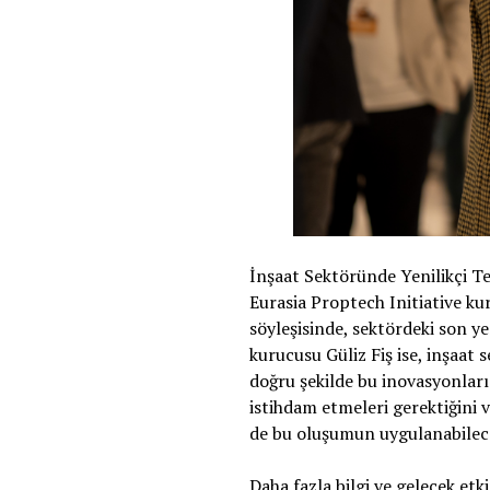
İnşaat Sektöründe Yenilikçi Tek
Eurasia Proptech Initiative ku
söyleşisinde, sektördeki son yen
kurucusu Güliz Fiş ise, inşaat 
doğru şekilde bu inovasyonları
istihdam etmeleri gerektiğini v
de bu oluşumun uygulanabileceği
Daha fazla bilgi ve gelecek etki