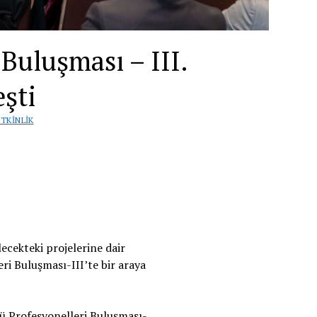
 Buluşması – III.
şti
ETKINLIK
lecekteki projelerine dair
ri Buluşması-III’te bir araya
ü Profesyonelleri Buluşması-