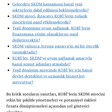
Gelecekte SKDM kapsamına hangi yeni
sektörlerin dahil edilmesi beklenmektedir?
SKDM süreci, ihracatçı KOBİ’lerin tedarik
zincirlerini nasıl etkilemektedir?
Yeşil dönüşüme uyum sağlamak, KOBİ’lerin
finansmana erişim olanaklarını nasıl
değiştirecektir?
SKDM yalnızca Avrupa pazarı için mi bir öncelik
taşımaktadır?
KOBİ’ler, SKDM’ye uyum sağlamak amacıyla
hangi somut adımları atmalıdır?
Yeşil dönüşüm sürecinde KOBİ’ler için hangi
devlet destekleri ve uzmanlık hizmetleri
mevcuttur?
Bu kritik soruların yanıtları, KOBİ’lerin SKDM sürecini
etkin bir şekilde yönetmeleri ve potansiyel riskleri
fırsata dönüştürmeleri açısından yol gösterici