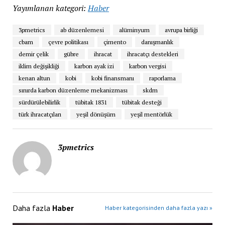
Yayımlanan kategori:
Haber
3pmetrics
ab düzenlemesi
alüminyum
avrupa birliği
cbam
çevre politikası
çimento
danışmanlık
demir çelik
gübre
ihracat
ihracatçı destekleri
iklim değişikliği
karbon ayak izi
karbon vergisi
kenan altun
kobi
kobi finansmanı
raporlama
sınırda karbon düzenleme mekanizması
skdm
sürdürülebilirlik
tübitak 1831
tübitak desteği
türk ihracatçıları
yeşil dönüşüm
yeşil mentörlük
3pmetrics
Daha fazla
Haber
Haber kategorisinden daha fazla yazı »