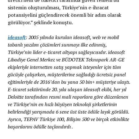
üretici hem de tüketici tarafında güven temelli bir
sistemin oluşturulması, Türkiye’nin e-ihracat
potansiyelini güçlendirecek önemli bir adım olarak
görülüyor.” şeklinde konuştu.
ideasoft
: 2005 yılında kurulan ideasoft, web ve mobil
tabanlı yazılım çözümleri sunmayı ilke edinmiş,
Türkiye’nin lider e-ticaret altyapı sağlayıcısıdır. ideasoft
Libadiye Genel Merkez ve BÜDOTEK Teknopark AR-GE
ekipleriyle internetten satış yapmak isteyenler için tüm
gücüyle çalışırken, müşterilerine sağladığı ücretsiz panel
eğitimleriyle de 2016’dan bu yana 50 bin+ müşteriye ulaştı.
E-ticaret sektöründe 20. yıla ulaşan ideasoft ekibi, her yıl
Deloitte tarafından resmi mali raporlara göre düzenlenen
ve Türkiye’nin en hızlı büyüyen teknoloji şirketlerinin
belirlendiği yarışmada 6 sene üst üste ödüle layık görüldü.
Ayrıca, TEPAV Türkiye 100, Bilişim 500 ve birçok etkinlikte
başarılarını ödülle taçlandırdı .