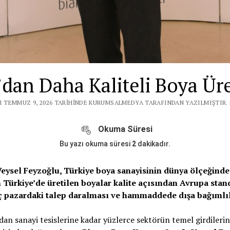
dan Daha Kaliteli Boya Ür
I TEMMUZ 9, 2026 TARIHINDE KURUMSALMEDYA TARAFINDAN YAZILMIŞTIR. 
Okuma Süresi
Bu yazı okuma süresi
2
dakikadır.
eysel Feyzoğlu, Türkiye boya sanayisinin dünya ölçeğind
 Türkiye’de üretilen boyalar kalite açısından Avrupa stan
ç pazardaki talep daralması ve hammaddede dışa bağımlıl
n sanayi tesislerine kadar yüzlerce sektörün temel girdilerin