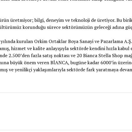
ürün üretmiyor; bilgi, deneyim ve teknoloji de üretiyor. Bu bir
kültürümüz korunduğu sürece sektörümüzün geleceği adına güç
yılında kurulan Orkim Ortaklar Boya Sanayi ve Pazarlama A.Ş
mış, hizmet ve kalite anlayışıyla sektörde kendini hızla kabul e
de 2.500’den fazla satış noktası ve 20 Bianca Stella Shop mağ
amına büyük önem veren BİANCA, bugüne kadar 6000’in üzerind
mış ve yenilikçi yaklaşımlarıyla sektörde fark yaratmaya deva