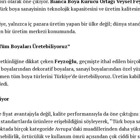
iri olarak öne çıkıyor.
Bianca Boya Kurucu Ortağı Veysel Fe
 boya sanayisinin teknolojik kapasitesini ve üretim kalitesini 
ye, yalnızca iç pazara üretim yapan bir ülke değil; dünya stand
len bir üretim merkezi konumunda.
m Boyaları Üretebiliyoruz”
etkinliğine dikkat çeken
Feyzoğlu
, geçmişte ithal edilen birç
Yol boyalarından dekoratif boyalara, sanayi boyalarından özel y
en tüm boya türlerini Türkiye’de üretebiliyoruz. Üretim kabi
edi.
iyor
e fiyat avantajıyla değil, kalite performansıyla da öne çıktığını
 standartlarda ürünlere erişebildiğini söyleyerek, “Türk boya s
noktada birçok kategoride Avrupa’daki muadillerinden daha yü
linebilirlik, örtücülük ve kullanım ömrü açısından çok ciddi bir s