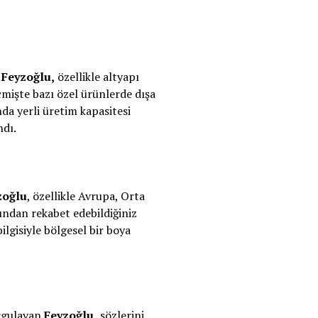
n
Feyzoğlu,
özellikle altyapı
eçmişte bazı özel ürünlerde dışa
da yerli üretim kapasitesi
ndı.
zoğlu
, özellikle Avrupa, Orta
sından rekabet edebildiğiniz
ilgisiyle bölgesel bir boya
urgulayan
Feyzoğlu,
sözlerini