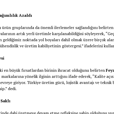
ağımlılık Azaldı
ı ürün gruplarında da önemli ilerlemeler sağlandığını belirte
alarının artık yerli üretimle karşılanabildiğini söyleyerek, “G
n geldiğimiz noktada yol boyaları dahil olmak üzere birçok alan
endislik ve üretim kabiliyetinin göstergesi.” ifadelerini kulla
esi
 en büyük fırsatlardan birinin ihracat olduğunu belirten
Fey
markalarına yönelik ilginin arttığını ifade ederek, “Kalite açı
vreye giriyor. Türkiye üretim gücü, lojistik avantajı ve teknik b
ip.” dedi.
 Saklı
erinde dahi üretmeye devam etme refleksine sahip olduğunu v