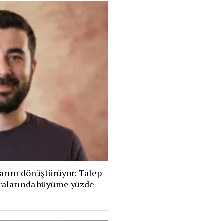
arını dönüştürüyor: Talep
eralarında büyüme yüzde