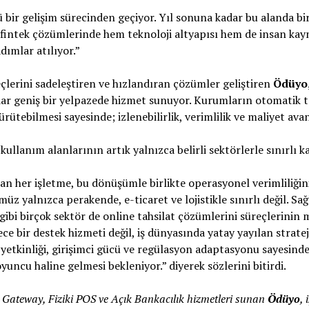
ü bir gelişim sürecinden geçiyor. Yıl sonuna kadar bu alanda bi
2B fintek çözümlerinde hem teknoloji altyapısı hem de insan kay
ımlar atılıyor.”
eçlerini sadeleştiren ve hızlandıran çözümler geliştiren
Ödüyo
dar geniş bir yelpazede hizmet sunuyor. Kurumların otomatik t
rütebilmesi sayesinde; izlenebilirlik, verimlilik ve maliyet avant
 kullanım alanlarının artık yalnızca belirli sektörlerle sınırlı
 her işletme, bu dönüşümle birlikte operasyonel verimliliğini 
z yalnızca perakende, e-ticaret ve lojistikle sınırlı değil. Sağl
ibi birçok sektör de online tahsilat çözümlerini süreçlerinin m
ece bir destek hizmeti değil, iş dünyasında yatay yayılan strate
 yetkinliği, girişimci gücü ve regülasyon adaptasyonu sayesinde
oyuncu haline gelmesi bekleniyor.” diyerek sözlerini bitirdi.
, Gateway, Fiziki POS ve Açık Bankacılık hizmetleri sunan
Ödüyo
, 