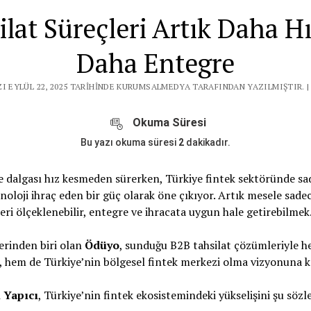
lat Süreçleri Artık Daha H
Daha Entegre
ZI EYLÜL 22, 2025 TARIHINDE KURUMSALMEDYA TARAFINDAN YAZILMIŞTIR. 
Okuma Süresi
Bu yazı okuma süresi
2
dakikadır.
e dalgası hız kesmeden sürerken, Türkiye fintek sektöründe sa
noloji ihraç eden bir güç olarak öne çıkıyor. Artık mesele sadec
eri ölçeklenebilir, entegre ve ihracata uygun hale getirebilmek
rinden biri olan
Ödüyo
, sunduğu B2B tahsilat çözümleriyle he
, hem de Türkiye’nin bölgesel fintek merkezi olma vizyonuna k
 Yapıcı
, Türkiye’nin fintek ekosistemindeki yükselişini şu sözl