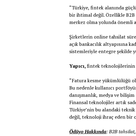
“Türkiye, fintek alanında güçl
bir ihtimal değil. Özellikle B
merkez olma yolunda önemli ad
Şirketlerin online tahsilat sür
açık bankacılık altyapısına ka
sistemleriyle entegre şekilde yü
Yapıcı,
fintek teknolojilerinin
“Fatura kesme yükümlülüğü olan
Bu nedenle kullanıcı portföyümü
danışmanlık, medya ve bilişim g
Finansal teknolojiler artık sad
Türkiye’nin bu alandaki teknik
değil, teknoloji ihraç eden bir 
Ödüyo Hakkında
: B2B tahsilat