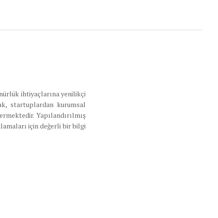
ürlük ihtiyaçlarına yenilikçi
ak, startuplardan kurumsal
vermektedir. Yapılandırılmış
maları için değerli bir bilgi
tikleştirirken, işletmelerin
En
üste
kaydır
ilik Politikası