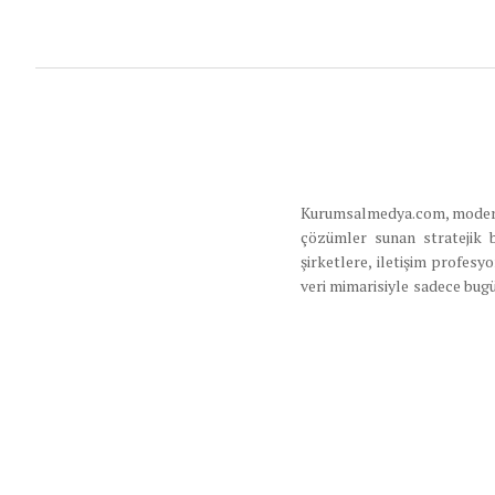
Kurumsalmedya.com, modern iş
çözümler sunan stratejik 
şirketlere, iletişim profes
veri mimarisiyle sadece bugü
ekosistemi de oluşturmaktad
sürdürülebilir büyüme strate
Mesafeli Satı