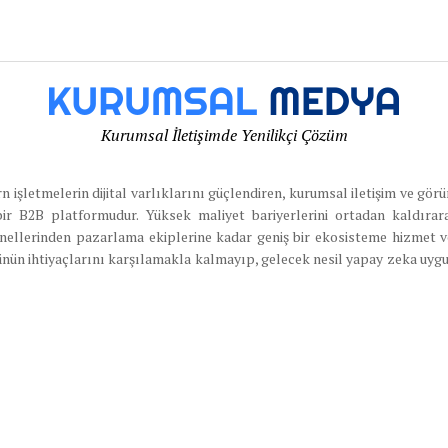
Kurumsal İletişimde Yenilikçi Çözüm
letmelerin dijital varlıklarını güçlendiren, kurumsal iletişim ve görün
bir B2B platformudur. Yüksek maliyet bariyerlerini ortadan kaldırar
yonellerinden pazarlama ekiplerine kadar geniş bir ekosisteme hizmet 
nün ihtiyaçlarını karşılamakla kalmayıp, gelecek nesil yapay zeka uygula
ır. Bu yaklaşımıyla kurumsalmedya.com, dijital medya erişimini demokra
jilerinde önemli bir bağlantı noktası haline gelmektedir.
ş Sözleşmesi
Teslimat ve İade Politikası
Kurumsal Medya Gizl