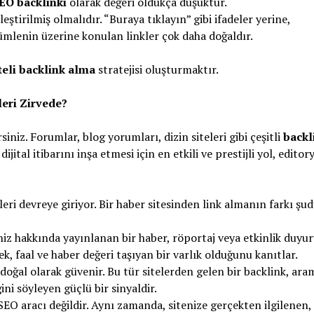
EO backlinki
olarak değeri oldukça düşüktür.
eştirilmiş olmalıdır. “Buraya tıklayın” gibi ifadeler yerine,
cümlenin üzerine konulan linkler çok daha doğaldır.
teli backlink alma
stratejisi oluşturmaktır.
eri Zirvede?
siniz. Forumlar, blog yorumları, dizin siteleri gibi çeşitli
backl
tal itibarını inşa etmesi için en etkili ve prestijli yol, editory
ri devreye giriyor. Bir haber sitesinden link almanın farkı şud
niz hakkında yayınlanan bir haber, röportaj veya etkinlik duyur
ek, faal ve haber değeri taşıyan bir varlık olduğunu kanıtlar.
oğal olarak güvenir. Bu tür sitelerden gelen bir backlink, ara
ini söyleyen güçlü bir sinyaldir.
SEO aracı değildir. Aynı zamanda, sitenize gerçekten ilgilenen,