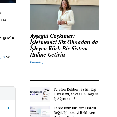
k
 var
Ayşegül Coşkuner:
en güçlü
İşletmenizi Siz Olmadan da
İşleyen Kârlı Bir Sistem
Haline Getirin
çin
ve
Röportaj
Telefon Rehberiniz Bir Kişi
Listesi mi, Yoksa En Değerli
İş Ağınız mı?
Rehberiniz Bir İsim Listesi
Değil, İşlenmeyi Bekleyen