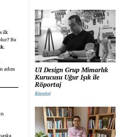
 ilk
olur? Bu
nk
.
l
UI Design Grup Mimarlık
dım adım
Kurucusu Uğur Işık ile
Röportaj
Röportaj
ın
 başka