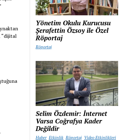
”
Yönetim Okulu Kurucusu
kaynaktan
Şerafettin Özsoy ile Özel
“dijital
Röportaj
Röportaj
uştuğuna
Selim Özdemir: İnternet
Varsa Coğrafya Kader
Değildir
r
Haber
Etkinlik
Röportaj
Video Etkinlikleri