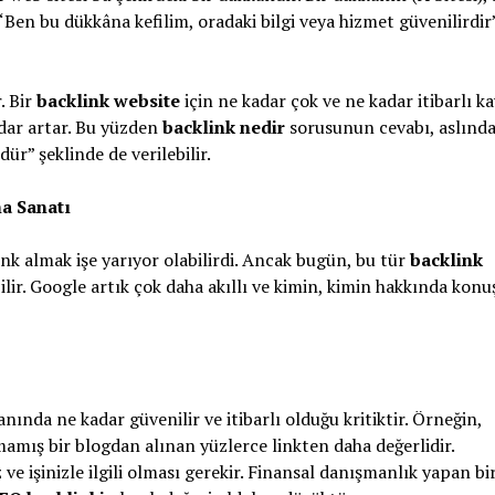
“Ben bu dükkâna kefilim, oradaki bilgi veya hizmet güvenilirdir
. Bir
backlink website
için ne kadar çok ve ne kadar itibarlı 
adar artar. Bu yüzden
backlink nedir
sorusunun cevabı, aslında 
dür” şeklinde de verilebilir.
ma Sanatı
ink almak işe yarıyor olabilirdi. Ancak bugün, bu tür
backlink
lir. Google artık çok daha akıllı ve kimin, kimin hakkında kon
anında ne kadar güvenilir ve itibarlı olduğu kritiktir. Örneğin,
nmamış bir blogdan alınan yüzlerce linkten daha değerlidir.
z ve işinizle ilgili olması gerekir. Finansal danışmanlık yapan bi