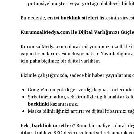
potansiyel müşteri veya iş ortağı olabilecek bir kit
Bu nedenle,
en iyi backlink siteleri
listesinin zirves
KurumsalMedya.com ile Dijital Varlığınızı Güçle
KurumsalMedya.com olarak misyonumuz, özellikle int
yapan firmaların sesini duyurmaktır. Yayınladığımız 
için paha biçilmez bir dijital varlıktır.
Bizimle çalıştığınızda, sadece bir haber yayınlatmış
Google’ın en çok değer verdiği kaynak türlerinde
Şirketinizin adını, sektörünüzle ilgili anahtar kel
backlinki
kazanırsınız.
Marka bilinirliğinizi artırır ve dijital itibarınızı 
Peki,
backlink ücretleri
? Bunu bir maliyet olarak değ
itibar, trafik ve SEO değeri, geleneksel reklamcılık y