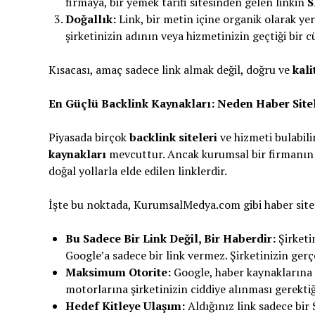
firmaya, bir yemek tarifi sitesinden gelen linkin
S
Doğallık:
Link, bir metin içine organik olarak yerl
şirketinizin adının veya hizmetinizin geçtiği bir 
Kısacası, amaç sadece link almak değil, doğru ve
kali
En Güçlü Backlink Kaynakları: Neden Haber Sitel
Piyasada birçok
backlink siteleri
ve hizmeti bulabilir
kaynakları
mevcuttur. Ancak kurumsal bir firmanın diji
doğal yollarla elde edilen linklerdir.
İşte bu noktada, KurumsalMedya.com gibi haber sitele
Bu Sadece Bir Link Değil, Bir Haberdir:
Şirketi
Google’a sadece bir link vermez. Şirketinizin gerç
Maksimum Otorite:
Google, haber kaynaklarına d
motorlarına şirketinizin ciddiye alınması gerektiğ
Hedef Kitleye Ulaşım:
Aldığınız link sadece bir 