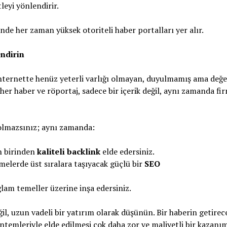
leyi yönlendirir.
inde her zaman yüksek otoriteli haber portalları yer alır.
ndirin
ernette henüz yeterli varlığı olmayan, duyulmamış ama değerl
her haber ve röportaj, sadece bir içerik değil, aynı zamanda fi
 olmazsınız; aynı zamanda:
n birinden
kaliteli backlink
elde edersiniz.
imelerde üst sıralara taşıyacak güçlü bir
SEO
sağlam temeller üzerine inşa edersiniz.
il, uzun vadeli bir yatırım olarak düşünün. Bir haberin getirec
öntemleriyle elde edilmesi çok daha zor ve maliyetli bir kazanım