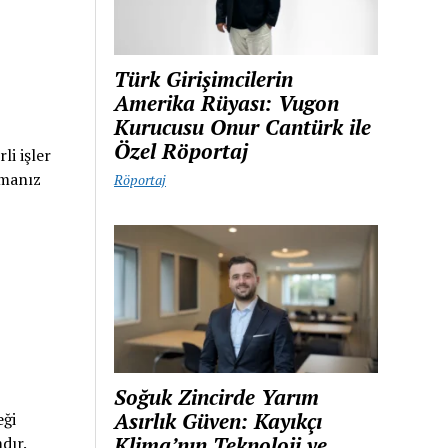
Türk Girişimcilerin
Amerika Rüyası: Vugon
Kurucusu Onur Cantürk ile
Özel Röportaj
i işler
rmanız
Röportaj
Soğuk Zincirde Yarım
Asırlık Güven: Kayıkçı
eği
Klima’nın Teknoloji ve
dır.