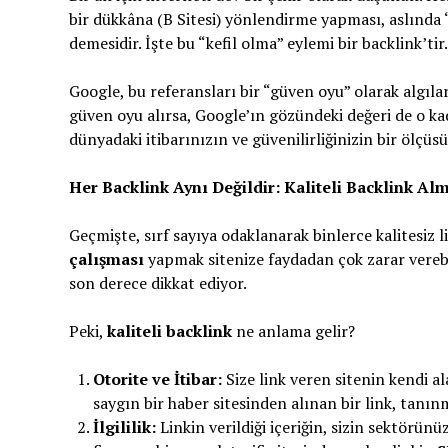
bir dükkâna (B Sitesi) yönlendirme yapması, aslında 
demesidir. İşte bu “kefil olma” eylemi bir backlink’tir.
Google, bu referansları bir “güven oyu” olarak algılar
güven oyu alırsa, Google’ın gözündeki değeri de o k
dünyadaki itibarınızın ve güvenilirliğinizin bir ölçüsü
Her Backlink Aynı Değildir: Kaliteli Backlink Al
Geçmişte, sırf sayıya odaklanarak binlerce kalitesiz l
çalışması
yapmak sitenize faydadan çok zarar verebi
son derece dikkat ediyor.
Peki,
kaliteli backlink
ne anlama gelir?
Otorite ve İtibar:
Size link veren sitenin kendi al
saygın bir haber sitesinden alınan bir link, tanı
İlgililik:
Linkin verildiği içeriğin, sizin sektörünü