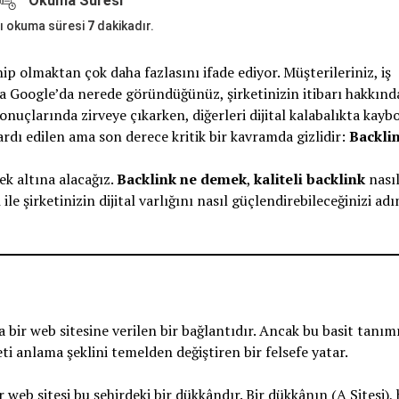
Okuma Süresi
ı okuma süresi
7
dakikadır.
ip olmaktan çok daha fazlasını ifade ediyor. Müşterileriniz, iş
da Google’da nerede göründüğünüz, şirketinizin itibarı hakkında
onuçlarında zirveye çıkarken, diğerleri dijital kalabalıkta kayb
rdı edilen ama son derece kritik bir kavramda gizlidir:
Backli
ek altına alacağız.
Backlink ne demek
,
kaliteli backlink
nası
ı
ile şirketinizin dijital varlığını nasıl güçlendirebileceğinizi a
a bir web sitesine verilen bir bağlantıdır. Ancak bu basit tanım
i anlama şeklini temelden değiştiren bir felsefe yatar.
r web sitesi bu şehirdeki bir dükkândır. Bir dükkânın (A Sitesi),