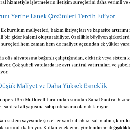
al hizmetiyle işletmelerin iletişim süreçlerini daha verimli ve
rımı Yerine Esnek Çözümleri Tercih Ediyor
 ilk kurulum maliyetleri, bakım ihtiyaçları ve kapasite artırımı 
i bir gider kalemi oluşturabiliyor. Özellikle büyüyen şirketlerd
 süreçleri hem zaman hem de maliyet açısından ek yükler yarat
a ofis altyapısına bağımlı çalıştığından, elektrik veya sistem ka
iyor. Çok şubeli yapılarda ise ayrı santral yatırımları ve şubele
iyor.
 Düşük Maliyet ve Daha Yüksek Esneklik
m operatörü Mutlucell tarafından sunulan Sanal Santral hizmeti
 santral altyapısına sahip olmasına olanak tanıyor.
ışan sistem sayesinde şirketler santral cihazı satın alma, kur
ak zorunda kalmıyor. Kullanıcı ekleme, yönlendirme değişiklikle