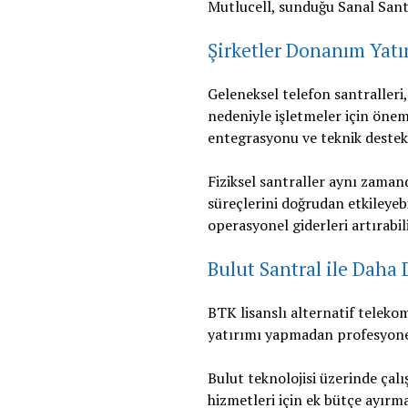
Mutlucell, sunduğu Sanal Santr
Şirketler Donanım Yatı
Geleneksel telefon santralleri,
nedeniyle işletmeler için öneml
entegrasyonu ve teknik destek
Fiziksel santraller aynı zamand
süreçlerini doğrudan etkileyebil
operasyonel giderleri artırabil
Bulut Santral ile Daha
BTK lisanslı alternatif teleko
yatırımı yapmadan profesyonel
Bulut teknolojisi üzerinde çal
hizmetleri için ek bütçe ayırm