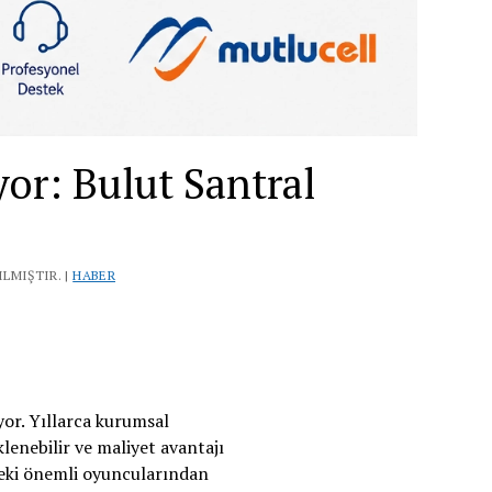
yor: Bulut Santral
ILMIŞTIR. |
HABER
yor. Yıllarca kurumsal
klenebilir ve maliyet avantajı
deki önemli oyuncularından