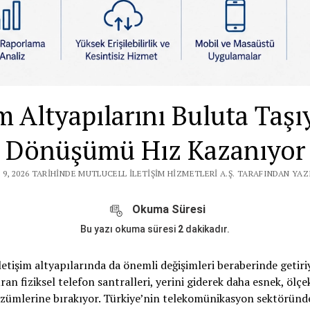
im Altyapılarını Buluta Taşı
Dönüşümü Hız Kazanıyor
 9, 2026 TARIHINDE MUTLUCELL İLETIŞIM HIZMETLERI A.Ş. TARAFINDAN YAZ
Okuma Süresi
Bu yazı okuma süresi
2
dakikadır.
letişim altyapılarında da önemli değişimleri beraberinde getiri
n fiziksel telefon santralleri, yerini giderek daha esnek, ölçe
özümlerine bırakıyor. Türkiye’nin telekomünikasyon sektörün