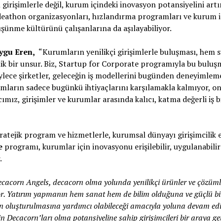
 girişimlerle değil, kurum içindeki inovasyon potansiyelini art
ideathon organizasyonları, hızlandırma programları ve kurum 
düşünme kültürünü çalışanlarına da aşılayabiliyor.
ygu Eren,
“Kurumların yenilikçi girişimlerle buluşması, hem 
tik bir unsur. Biz, Startup for Corporate programıyla bu buluşma
Böylece şirketler, geleceğin iş modellerini bugünden deneyimlem
ların sadece bugünkü ihtiyaçlarını karşılamakla kalmıyor, on
ımız, girişimler ve kurumlar arasında kalıcı, katma değerli iş b
ratejik program ve hizmetlerle, kurumsal dünyayı girişimcilik
e
programı, kurumlar için inovasyonu erişilebilir, uygulanabilir 
.
cacorn Angels, decacorn olma yolunda yenilikçi ürünler ve çözüml
or. Yatırım yapmanın hem sanat hem de bilim olduğuna ve güçlü bir
ın oluşturulmasına yardımcı olabileceği amacıyla yoluna devam edi
ğin Decacorn’ları olma potansiyeline sahip girişimcileri bir araya 