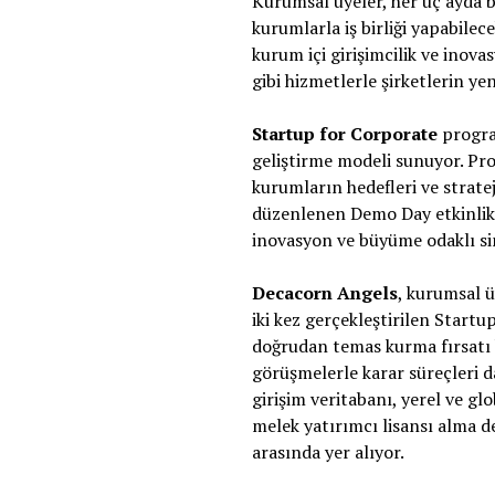
Kurumsal üyeler, her üç ayda b
kurumlarla iş birliği yapabilec
kurum içi girişimcilik ve ino
gibi hizmetlerle şirketlerin y
Startup for Corporate
program
geliştirme modeli sunuyor. Prog
kurumların hedefleri ve stratej
düzenlenen Demo Day etkinlikle
inovasyon ve büyüme odaklı sin
Decacorn Angels
, kurumsal ü
iki kez gerçekleştirilen Start
doğrudan temas kurma fırsatı 
görüşmelerle karar süreçleri 
girişim veritabanı, yerel ve gl
melek yatırımcı lisansı alma de
arasında yer alıyor.