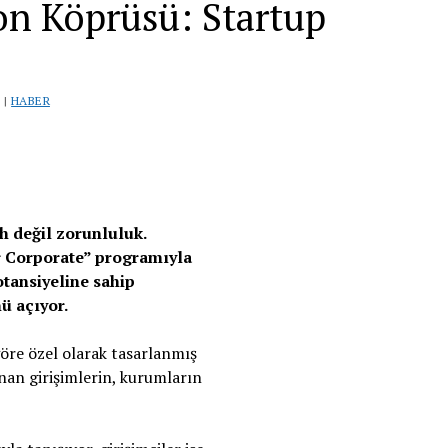
on Köprüsü: Startup
 |
HABER
ih değil zorunluluk.
r Corporate” programıyla
otansiyeline sahip
nü açıyor.
göre özel olarak tasarlanmış
anan girişimlerin, kurumların