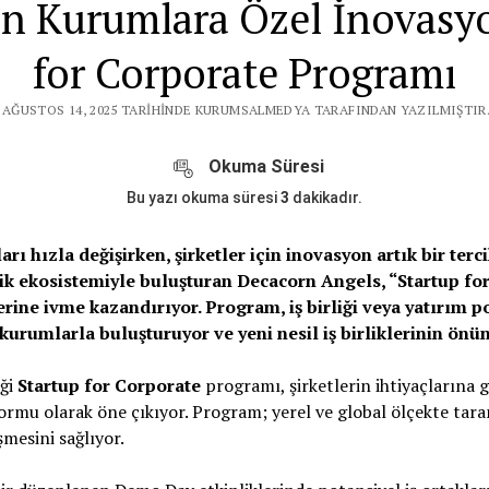
n Kurumlara Özel İnovasy
for Corporate Programı
 AĞUSTOS 14, 2025 TARIHINDE KURUMSALMEDYA TARAFINDAN YAZILMIŞTIR.
Okuma Süresi
Bu yazı okuma süresi
3
dakikadır.
rı hızla değişirken, şirketler için inovasyon artık bir terc
ik ekosistemiyle buluşturan Decacorn Angels, “Startup fo
erine ivme kazandırıyor. Program, iş birliği veya yatırım p
k kurumlarla buluşturuyor ve yeni nesil iş birliklerinin önü
iği
Startup for Corporate
programı, şirketlerin ihtiyaçlarına 
tformu olarak öne çıkıyor. Program; yerel ve global ölçekte tar
eşmesini sağlıyor.