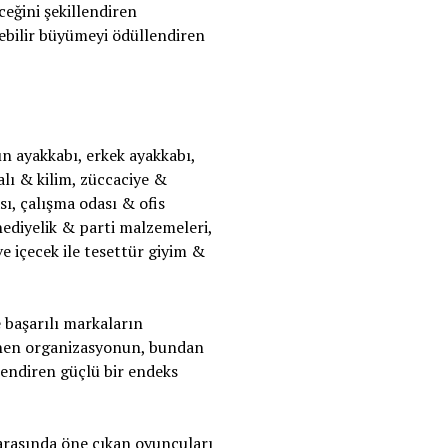
eğini şekillendiren
lebilir büyümeyi ödüllendiren
n ayakkabı, erkek ayakkabı,
alı & kilim, züccaciye &
ı, çalışma odası & ofis
hediyelik & parti malzemeleri,
ve içecek ile tesettür giyim &
başarılı markaların
nen organizasyonun, bundan
llendiren güçlü bir endeks
arasında öne çıkan oyuncuları