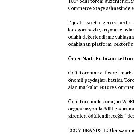
100” ödül töreni düzenlendi.
Commerce Stage sahnesinde e-ti
Dijital ticarette gerçek per
kategori bazlı yarışma ve oyla
odaklı değerlendirme yaklaşımıy
odaklanan platform, sektörün 
Ömer Nart: Bu bizim sektör
Ödül törenine e-ticaret markala
önemli paydaşları katıldı. Tör
alan markalar Future Commerce
Ödül töreninde konuşan WORLDE
organizasyonda ödüllendirilme
girenleri ödüllendireceğiz.” ded
ECOM BRANDS 100 kapsamında 