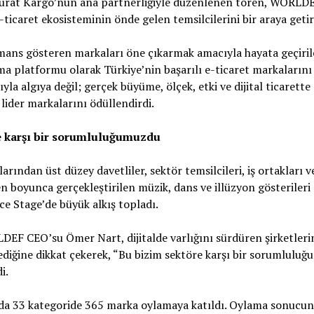
 Sürat Kargo’nun ana partnerliğiyle düzenlenen tören, WORL
caret ekosisteminin önde gelen temsilcilerini bir araya getir
formans gösteren markaları öne çıkarmak amacıyla hayata geç
ma platformu olarak Türkiye’nin başarılı e-ticaret markaların
la algıya değil; gerçek büyüme, ölçek, etki ve dijital ticarett
lider markalarını ödüllendirdi.
e karşı bir sorumluluğumuzdu
rından üst düzey davetliler, sektör temsilcileri, iş ortakları ve
en boyunca gerçekleştirilen müzik, dans ve illüzyon gösterileri
 Stage’de büyük alkış topladı.
F CEO’su Ömer Nart, dijitalde varlığını sürdüren şirketlerin
diğine dikkat çekerek, “Bu bizim sektöre karşı bir sorumluluğ
i.
33 kategoride 365 marka oylamaya katıldı. Oylama sonucund