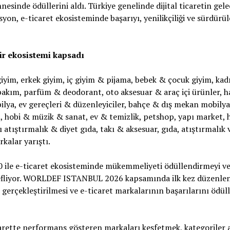
de ödüllerini aldı. Türkiye genelinde dijital ticaretin gelec
syon, e-ticaret ekosisteminde başarıyı, yenilikçiliği ve sürdürü
ir ekosistemi kapsadı
m, erkek giyim, iç giyim & pijama, bebek & çocuk giyim, kadı
 bakım, parfüm & deodorant, oto aksesuar & araç içi ürünler, h
lya, ev gereçleri & düzenleyiciler, bahçe & dış mekan mobilyas
, hobi & müzik & sanat, ev & temizlik, petshop, yapı market, 
atıştırmalık & diyet gıda, takı & aksesuar, gıda, atıştırmalık 
rkalar yarıştı.
 e-ticaret ekosisteminde mükemmeliyeti ödüllendirmeyi ve 
efliyor. WORLDEF ISTANBUL 2026 kapsamında ilk kez düzenle
k gerçekleştirilmesi ve e-ticaret markalarının başarılarını ödü
rette performans gösteren markaları keşfetmek, kategoriler 