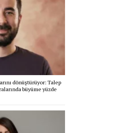
arını dönüştürüyor: Talep
eralarında büyüme yüzde