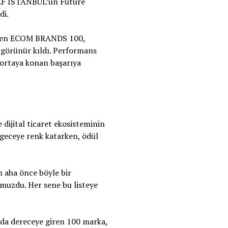
DEF ISTANBUL’un Future
di.
irilen ECOM BRANDS 100,
ı görünür kıldı. Performans
e ortaya konan başarıya
 dijital ticaret ekosisteminin
 geceye renk katarken, ödül
 aha önce böyle bir
umuzdu. Her sene bu listeye
a dereceye giren 100 marka,