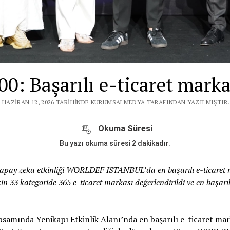
Başarılı e-ticaret markal
 HAZIRAN 12, 2026 TARIHINDE KURUMSALMEDYA TARAFINDAN YAZILMIŞTIR.
Okuma Süresi
Bu yazı okuma süresi
2
dakikadır.
 yapay zeka etkinliği WORLDEF ISTANBUL’da en başarılı e-ticaret m
 33 kategoride 365 e-ticaret markası değerlendirildi ve en başarıl
ında Yenikapı Etkinlik Alanı’nda en başarılı e-ticaret ma