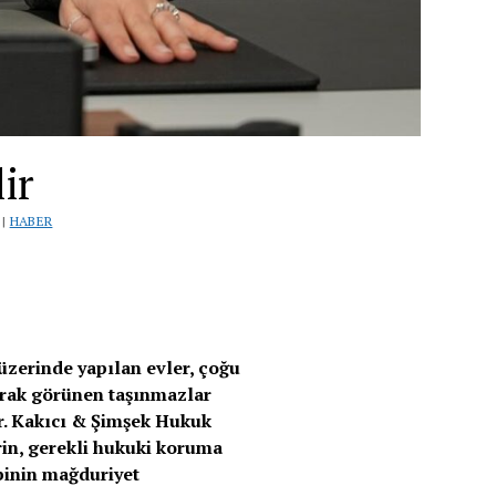
ir
 |
HABER
 üzerinde yapılan evler, çoğu
larak görünen taşınmazlar
or. Kakıcı & Şimşek Hukuk
rin, gerekli hukuki koruma
binin mağduriyet