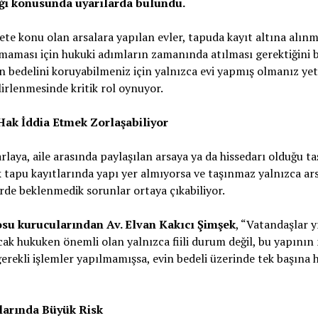
ği konusunda uyarılarda bulundu.
ete konu olan arsalara yapılan evler, tapuda kayıt altına alın
nmaması için hukuki adımların zamanında atılması gerektiğini be
in bedelini koruyabilmeniz için yalnızca evi yapmış olmanız yet
lirlenmesinde kritik rol oynuyor.
ak İddia Etmek Zorlaşabiliyor
arlaya, aile arasında paylaşılan arsaya ya da hissedarı olduğu 
k tapu kayıtlarında yapı yer almıyorsa ve taşınmaz yalnızca ars
rde beklenmedik sorunlar ortaya çıkabiliyor.
su kurucularından Av. Elvan Kakıcı Şimşek
, “Vatandaşlar y
ncak hukuken önemli olan yalnızca fiili durum değil, bu yapının
gerekli işlemler yapılmamışsa, evin bedeli üzerinde tek başın
larında Büyük Risk