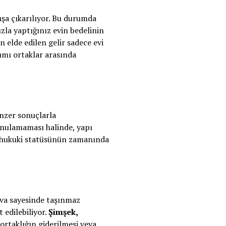
tışa çıkarılıyor. Bu durumda
zla yaptığınız evin bedelinin
 elde edilen gelir sadece evi
rımı ortaklar arasında
enzer sonuçlarla
onulamaması halinde, yapı
ın hukuki statüsünün zamanında
ava sayesinde taşınmaz
 edilebiliyor.
Şimşek,
 ortaklığın giderilmesi veya