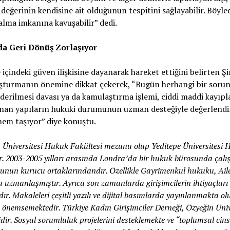
ğerinin kendisine ait olduğunun tespitini sağlayabilir. Böylece
alma imkanına kavuşabilir” dedi.
a Geri Dönüş Zorlaşıyor
içindeki güven ilişkisine dayanarak hareket ettiğini belirten 
turmanın önemine dikkat çekerek, “Bugün herhangi bir sorun 
iderilmesi davası ya da kamulaştırma işlemi, ciddi maddi kayıpl
unan yapıların hukuki durumunun uzman desteğiyle değerlendiri
em taşıyor” diye konuştu.
niversitesi Hukuk Fakültesi mezunu olup Yeditepe Üniversitesi 
r. 2003-2005 yılları arasında Londra’da bir hukuk bürosunda çalı
unun kurucu ortaklarındandır. Özellikle Gayrimenkul hukuku, Ai
 uzmanlaşmıştır. Ayrıca son zamanlarda girişimcilerin ihtiyaçları
ır. Makaleleri çeşitli yazılı ve dijital basımlarda yayınlanmakta
k önemsemektedir. Türkiye Kadın Girişimciler Derneği, Özyeğin Üni
ir. Sosyal sorumluluk projelerini desteklemekte ve “toplumsal cinsi