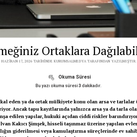
meğiniz Ortaklara Dağılabil
I HAZIRAN 17, 2026 TARIHINDE KURUMSALMEDYA TARAFINDAN YAZILMIŞTIR.
Okuma Süresi
Bu yazı okuma süresi
3
dakikadır.
ikal eden ya da ortak mülkiyete konu olan arsa ve tarlalar
iyor. Ancak tapu kayıtlarında yalnızca arsa ya da tarla o
inşa edilen yapılar, hukuki açıdan ciddi riskler barındırıy
lvan Kakıcı Şimşek, hisseli taşınmaz üzerine yapılan evle
lığın giderilmesi veya kamulaştırma süreçlerinde ev sahi