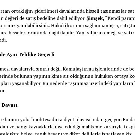
 artan ortaklığın giderilmesi davalarında hisseli taşınmazlar sa
 değeri de satış bedeline dahil ediliyor.
Şimşek,
“Kendi paranı
sanız yanılabilirsiniz. Hukuki koruma sağlanmamışsa, satıştan
ara hisseleri oranında dağıtılabilir. Yani yılların emeği ve yatı
ndı.
de Aynı Tehlike Geçerli
lmesi davalarıyla sınırlı değil. Kamulaştırma işlemlerinde de b
üzerinde bulunan yapının kime ait olduğunun hukuken ortaya k
ıpları yaşanabiliyor. Bu nedenle taşınmaz üzerindeki yapılar
or.
 Davası
e bunun yolu “muhtesadın aidiyeti davası”ndan geçiyor. Bu d
dan ve hangi kaynaklarla inşa edildiği mahkeme kararıyla tespit
ıldığını belge, tanık beyanı ve diğer delillerle ispatlayan kişi,