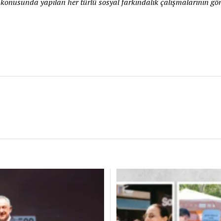
konusunda yapılan her türlü sosyal farkındalık çalışmalarının gön