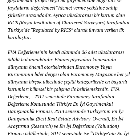
gayrimenkul projesi veya bir gayrimenkule bağlı hak ve
faydaların değerlemesi” hizmet verme yetkisine sahip
şirketler arasındadır. Ayrıca uluslararası bir kurum olan
RICS (Royal Institution of Chartered Surveyors) tarafından
Türkiye’de “Regulated by RICS” olarak ünvanı verilen ilk
kuruluştur.
EVA Değerleme’nin kendi alanında 26 adet uluslararası
ödülü bulunmaktadır. Finans piyasaları konusunda
dünyanın önemli otoritelerinden Euromoney Yayın
Kurumunun lider dergisi olan Euromoney Magazine her yıl
dünyanın birçok ülkesinde çeşitli kategorilerde en başarılı
kurumları bilimsel bir çalışma ile belirlemektedir. EVA
Değerleme, 2011 senesinde Euromoney tarafından
Değerleme Konusunda Türkiye En İyi Gayrimenkul
Danışmanlık Firması, 2013 senesinde Türkiye’nin En İyi
Danışmanlık (Best Real Estate Advisory-Overall), En İyi
Araştırma (Research) ve En İyi Değerleme (Valuation)
Firması ödüllerinde, 2014 senesinde ise “Türkiye’nin En İyi