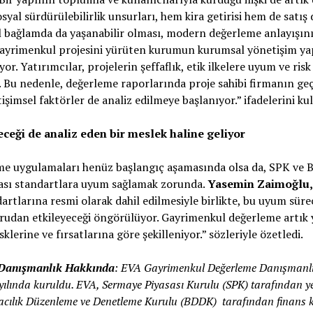
syal sürdürülebilirlik unsurları, hem kira getirisi hem de satış d
al bağlamda da yaşanabilir olması, modern değerleme anlayışını
r gayrimenkul projesini yürüten kurumun kurumsal yönetişim ya
iyor. Yatırımcılar, projelerin şeffaflık, etik ilkelere uyum ve ri
. Bu nedenle, değerleme raporlarında proje sahibi firmanın ge
şimsel faktörler de analiz edilmeye başlanıyor.” ifadelerini kul
eği de analiz eden bir meslek haline geliyor
me uygulamaları henüz başlangıç aşamasında olsa da, SPK ve 
arası standartlara uyum sağlamak zorunda.
Yasemin Zaimoğlu
dartlarına resmi olarak dahil edilmesiyle birlikte, bu uyum sür
ğrudan etkileyeceği öngörülüyor. Gayrimenkul değerleme artı
sklerine ve fırsatlarına göre şekilleniyor.” sözleriyle özetledi.
Danışmanlık Hakkında
: EVA Gayrimenkul Değerleme Danışmanlı
yılında kuruldu. EVA, Sermaye Piyasası Kurulu (SPK) tarafından ye
nkacılık Düzenleme ve Denetleme Kurulu (BDDK) tarafından finans