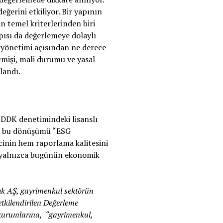
eğerini etkiliyor. Bir yapının
n temel kriterlerinden biri
pısı da değerlemeye dolaylı
sk yönetimi açısından ne derece
çmişi, mali durumu ve yasal
landı.
BDDK denetimindeki lisanslı
,
bu dönüşümü “ESG
ecinin hem raporlama kalitesini
k yalnızca bugünün ekonomik
k AŞ, gayrimenkul sektörün
tkilendirilen Değerleme
 kurumlarına, “gayrimenkul,