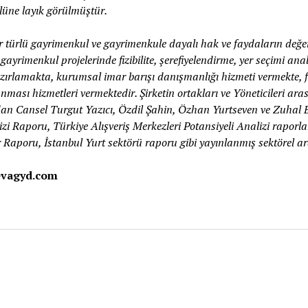
lüne layık görülmüştür.
 türlü gayrimenkul ve gayrimenkule dayalı hak ve faydaların değ
gayrimenkul projelerinde fizibilite, şerefiyelendirme, yer seçimi ana
hazırlamakta, kurumsal imar barışı danışmanlığı hizmeti vermekte, 
anması hizmetleri vermektedir. Şirketin ortakları ve Yöneticileri ar
n Cansel Turgut Yazıcı, Özdil Şahin, Özhan Yurtseven ve Zuhal B
zi Raporu, Türkiye Alışveriş Merkezleri Potansiyeli Analizi raporl
Raporu, İstanbul Yurt sektörü raporu gibi yayınlanmış sektörel ar
.evagyd.com