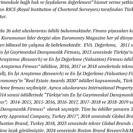
rimenkule bağlı hak ve faydaların değerlemesi” hizmet verme yetkisi
an RICS (Royal Institution of Chartered Surveyors) tarafından Tür
tur.
da 26 adet uluslararası ödülü bulunmaktadır. Finans piyasaları
 Kurumunun lider dergisi olan Euromoney Magazine her yıl dünyanı
ları bilimsel bir çalışma ile belirlemektedir. EVA Değerleme, 201
 İyi Gayrimenkul Danışmanlık Firması, 2013 senesinde Türkiye’ni
 Araştırma (Research) ve En İyi Değerleme (Valuation) Firması ödül
 Araştırma Firması” ödülüne, 2016, 2017 ve 2018 senelerinde tekra
ll), En İyi Araştırma (Research) ve En İyi Değerleme (Valuation) Fi
uromoney’in “Real Estate Awards 2020” ödülleri kapsamında, Türki
eme firması seçilmiştir. Ayrıca uluslararası International Prope
4 senesi ödüllerinde “Türkiye’nin En İyi Gayrimenkul Danışmanlık
ı”; 2014-2015, 2015-2016, 2016-2017, 2017-2018 ve 2018-2019 se
 Danışmanlık Firması” olarak seçmiştir. Tüm bu ödüller yanısıra 
erty Appraisal Company, Turkey 2017”, 2018 senesinde Global B
luation Brand, Turkey 2018, 2023 senesinde tekrar Global Brands
lüne layık görülmüştür. 2024 senesinde Boston Brand Research&M