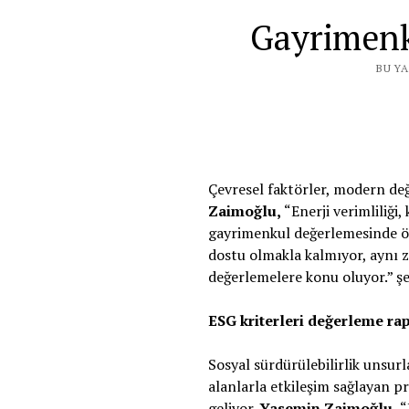
Gayrimenk
BU YA
Çevresel faktörler, modern değ
Zaimoğlu,
“Enerji verimliliği,
gayrimenkul değerlemesinde öne
dostu olmakla kalmıyor, aynı z
değerlemelere konu oluyor.” şe
ESG kriterleri değerleme ra
Sosyal sürdürülebilirlik unsurl
alanlarla etkileşim sağlayan 
geliyor.
Yasemin Zaimoğlu,
“