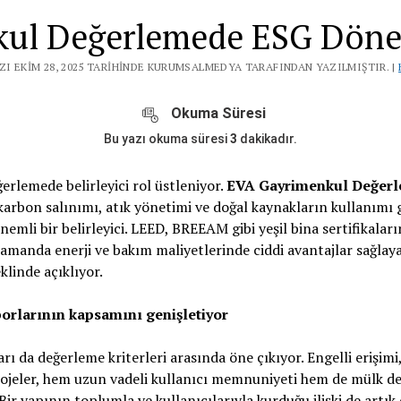
ul Değerlemede ESG Döne
ZI EKIM 28, 2025 TARIHINDE KURUMSALMEDYA TARAFINDAN YAZILMIŞTIR. |
Okuma Süresi
Bu yazı okuma süresi
3
dakikadır.
erlemede belirleyici rol üstleniyor.
EVA Gayrimenkul Değer
 karbon salınımı, atık yönetimi ve doğal kaynakların kullanımı g
mli bir belirleyici. LEED, BREEAM gibi yeşil bina sertifikaları
amanda enerji ve bakım maliyetlerinde ciddi avantajlar sağlay
klinde açıklıyor.
porlarının kapsamını genişletiyor
arı da değerleme kriterleri arasında öne çıkıyor. Engelli erişimi
projeler, hem uzun vadeli kullanıcı memnuniyeti hem de mülk d
Bir yapının toplumla ve kullanıcılarıyla kurduğu ilişki de artık