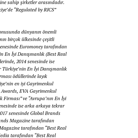
ne sahip şirketler arasındadır.
kiye’de “Regulated by RICS”
 konusunda dünyanın önemli
n birçok ülkesinde çeşitli
1 senesinde Euromoney tarafından
n En İyi Danışmanlık (Best Real
lerinde, 2014 senesinde ise
r Türkiye’nin En İyi Danışmanlık
rması ödüllerinde layık
ye’nin en iyi Gayrimenkul
rty Awards, EVA Gayrimenkul
 Firması” ve “Avrupa’nın En İyi
nesinde ise arka arkaya tekrar
2017 senesinde Global Brands
rands Magazine tarafından
 Magazine tarafından “Best Real
edia tarafından “Best Real