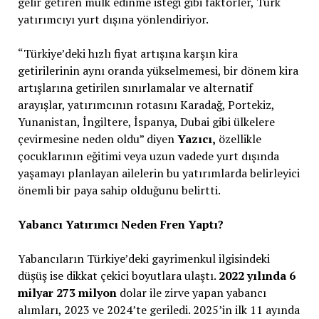
gelir getiren mülk edinme isteği gibi faktörler, Türk
yatırımcıyı yurt dışına yönlendiriyor.
“Türkiye’deki hızlı fiyat artışına karşın kira
getirilerinin aynı oranda yükselmemesi, bir dönem kira
artışlarına getirilen sınırlamalar ve alternatif
arayışlar, yatırımcının rotasını Karadağ, Portekiz,
Yunanistan, İngiltere, İspanya, Dubai gibi ülkelere
çevirmesine neden oldu” diyen
Yazıcı,
özellikle
çocuklarının eğitimi veya uzun vadede yurt dışında
yaşamayı planlayan ailelerin bu yatırımlarda belirleyici
önemli bir paya sahip olduğunu belirtti.
Yabancı Yatırımcı Neden Fren Yaptı?
Yabancıların Türkiye’deki gayrimenkul ilgisindeki
düşüş ise dikkat çekici boyutlara ulaştı.
2022 yılında 6
milyar 273 milyon
dolar ile zirve yapan yabancı
alımları, 2023 ve 2024’te geriledi. 2025’in ilk 11 ayında