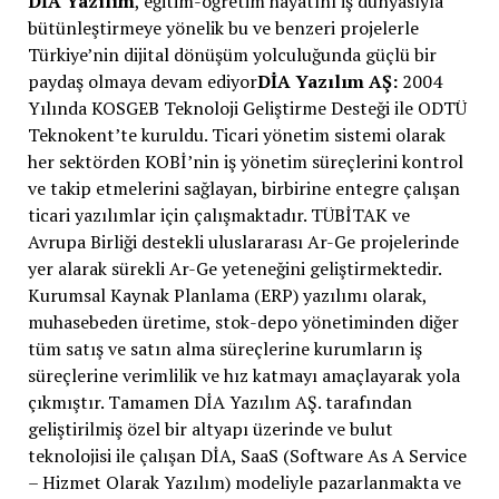
DİA Yazılım
, eğitim-öğretim hayatını iş dünyasıyla
bütünleştirmeye yönelik bu ve benzeri projelerle
Türkiye’nin dijital dönüşüm yolculuğunda güçlü bir
paydaş olmaya devam ediyor
DİA Yazılım AŞ:
2004
Yılında KOSGEB Teknoloji Geliştirme Desteği ile ODTÜ
Teknokent’te kuruldu. Ticari yönetim sistemi olarak
her sektörden KOBİ’nin iş yönetim süreçlerini kontrol
ve takip etmelerini sağlayan, birbirine entegre çalışan
ticari yazılımlar için çalışmaktadır. TÜBİTAK ve
Avrupa Birliği destekli uluslararası Ar-Ge projelerinde
yer alarak sürekli Ar-Ge yeteneğini geliştirmektedir.
Kurumsal Kaynak Planlama (ERP) yazılımı olarak,
muhasebeden üretime, stok-depo yönetiminden diğer
tüm satış ve satın alma süreçlerine kurumların iş
süreçlerine verimlilik ve hız katmayı amaçlayarak yola
çıkmıştır. Tamamen DİA Yazılım AŞ. tarafından
geliştirilmiş özel bir altyapı üzerinde ve bulut
teknolojisi ile çalışan DİA, SaaS (Software As A Service
– Hizmet Olarak Yazılım) modeliyle pazarlanmakta ve