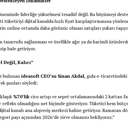
Destekleyen Dinamikler
neminde liderliğe yükselmesi tesadüf değil. Bu büyümeyi dest
eti tüketiciyi dijital kanalda hızlı fiyat karşılaştırmasına yönl
in online ortamda daha görünür olması satışları yukarı taşıyo
tasarrufu sağlanması ve özellikle ağır ya da hacimli ürünlerd
zip hale getiriyor.
 Değil, Kalıcı”
de bulunan
ideasoft CEO’su Sinan Akdal
, gıda e-ticaretindek
rek şunları söyledi:
klaşık
%70’lik
ciro artışı ve sepet ortalamasındaki 2 kattan faz
ir refleks olmadığını net biçimde gösteriyor. Tüketici hem büt
ital kanalı ana alışveriş merkezi haline getiriyor. Ramazan d
ori payı açısından 2026’de zirve olmasını bekliyoruz.”