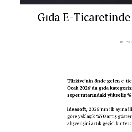
Gıda E-Ticaretinde
BU YA
Türkiye’nin önde gelen e-tica
Ocak 2026’da gıda kategorisi
sepet tutarındaki yükseliş %
ideasoft,
2026’nın ilk ayına il
göre yaklaşık
%70
artış göster
alışverişini artık geçici bir te