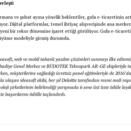
erleşti
mans ve şubat ayına yönelik beklentiler, gıda e-ticaretinin art
yor. Dijital platformlar, temel ihtiyaç alışverişinde ana merk
eni bir rekor dönemine işaret ettiği görülüyor. Gıda e-ticaret
büyüme modeliyle girmiş durumda.
easoft, web ve mobil tabanlı yazılım çözümleri sunmayı ilke edinmiş,
t Libadiye Genel Merkez ve BÜDOTEK Teknopark AR-GE ekipleriyle i
ırken, müşterilerine sağladığı ücretsiz panel eğitimleriyle de 2016’
yıla ulaşan ideasoft ekibi, her yıl Deloitte tarafından resmi mali ra
oloji şirketlerinin belirlendiği yarışmada 6 sene üst üste ödüle la
kte başarılarını ödülle taçlandırdı.