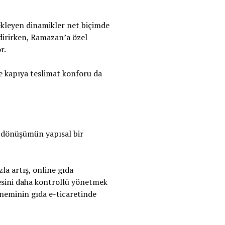
ekleyen dinamikler net biçimde
endirirken, Ramazan’a özel
r.
e kapıya teslimat konforu da
i dönüşümün yapısal bir
la artış, online gıda
çesini daha kontrollü yönetmek
öneminin gıda e-ticaretinde