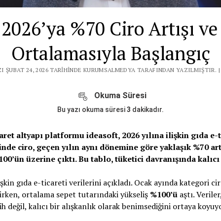
 2026’ya %70 Ciro Artışı v
Ortalamasıyla Başlangıç
ZI ŞUBAT 24, 2026 TARIHINDE KURUMSALMEDYA TARAFINDAN YAZILMIŞTIR. 
Okuma Süresi
Bu yazı okuma süresi
3
dakikadır.
ret altyapı platformu ideasoft, 2026 yılına ilişkin gıda e-ti
nde ciro, geçen yılın aynı dönemine göre yaklaşık %70 art
100’ün üzerine çıktı. Bu tablo, tüketici davranışında kalıcı
işkin gıda e-ticareti verilerini açıkladı. Ocak ayında kategori 
irken, ortalama sepet tutarındaki yükseliş
%100’ü
aştı. Verile
rcih değil, kalıcı bir alışkanlık olarak benimsediğini ortaya koyuy