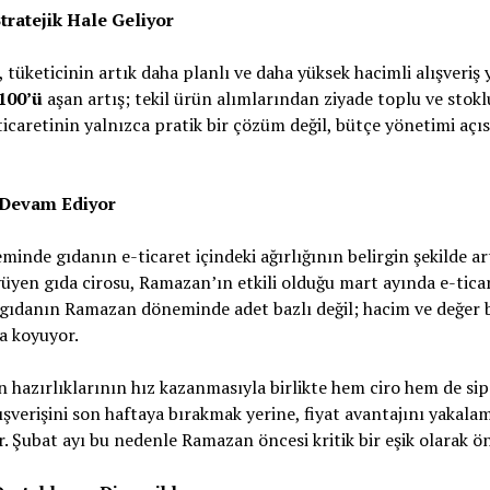
Stratejik Hale Geliyor
 tüketicinin artık daha planlı ve daha yüksek hacimli alışveriş
100’ü
aşan artış; tekil ürün alımlarından ziyade toplu ve stoklu
ticaretinin yalnızca pratik bir çözüm değil, bütçe yönetimi açıs
 Devam Ediyor
inde gıdanın e-ticaret içindeki ağırlığının belirgin şekilde ar
üyen gıda cirosu, Ramazan’ın etkili olduğu mart ayında e-ticar
m, gıdanın Ramazan döneminde adet bazlı değil; hacim ve değer b
a koyuyor.
hazırlıklarının hız kazanmasıyla birlikte hem ciro hem de sipa
ışverişini son haftaya bırakmak yerine, fiyat avantajını yakal
. Şubat ayı bu nedenle Ramazan öncesi kritik bir eşik olarak ön