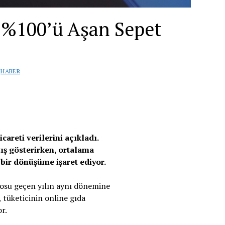
e %100’ü Aşan Sepet
|
HABER
careti verilerini açıkladı.
ış gösterirken, ortalama
 bir dönüşüme işaret ediyor.
cirosu geçen yılın aynı dönemine
r, tüketicinin online gıda
or.