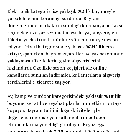
Elektronik kategorisi ise yaklaşık
%2
’lik büyümeyle
yüksek hacmini korumayı sürdürdü. Bayram
dönemlerinde markaların sunduğu kampanyalar, taksit
seçenekleri ve yaz sezonu öncesi ihtiyaç alışverişleri
tüketiciyi elektronik ürünlere yönlendirmeye devam
ediyor. Tekstil kategorisinde yaklaşık
%24’lük
ciro
artışı yaşanırken, bayram ziyaretleri ve yaz sezonunun
yaklaşması tüketicilerin giyim alışverişlerini
hızlandırdı. Özellikle sezon geçişlerinde online
kanallarda sunulan indirimler, kullanıcıların alışveriş
tercihlerini e-ticarete taşıyor.
Av, kamp ve outdoor kategorisindeki yaklaşık
%18’lik
büyüme ise tatil ve seyahat planlarının etkisini ortaya
koyuyor. Bayram tatilini doğa aktiviteleriyle
değerlendirmek isteyen kullanıcıların outdoor
ekipmanlarına yöneldiği görülüyor. Beyaz eşya
kategorisi de yaklaşık
%10
oranında büyüme gösterdi.