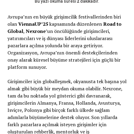
Bu yazı okuma süresi
2
dakikadır.
Avrupa’nın en büyük girişimcilik festivallerinden biri
olan
ViennaUP’25
kapsamında düzenlenen
Road to
Global
,
Nexrone
’un öncülüğünde girişimcileri,
yatırımcıları ve iş dünyası liderlerini uluslararası
pazarlara açılma yolunda bir araya getiriyor.
Organizasyon, Avrupa’nın önemli destekçilerinden
onay alarak küresel büyüme stratejileri için güçlü bir
platform sunuyor.
Girişimciler için globalleşmek, okyanusta tek başına yol
almak gibi büyük bir meydan okuma olabilir. Nexrone,
tam da bu noktada yol gösterici gibi davranarak,
girişimcilerin Almanya, Fransa, Hollanda, Avusturya,
Isviçre, Polonya gibi birçok farklı ülkede sağlam
adımlarla büyümelerine destek oluyor. Son yıllarda
farklı pazarlara açılmak isteyen girişimler için
oluşturulan rehberlik, mentorluk ve iş