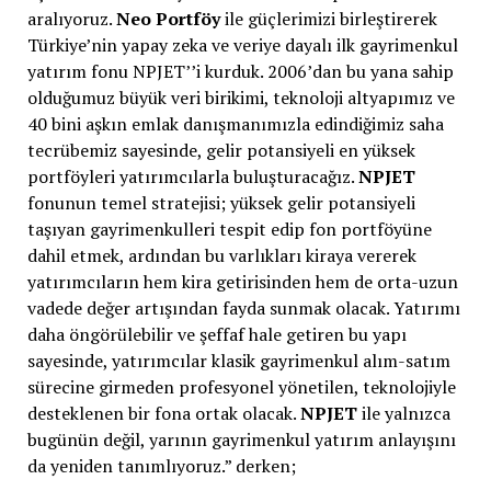
aralıyoruz.
Neo Portföy
ile güçlerimizi birleştirerek
Türkiye’nin yapay zeka ve veriye dayalı ilk gayrimenkul
yatırım fonu NPJET’’i kurduk. 2006’dan bu yana sahip
olduğumuz büyük veri birikimi, teknoloji altyapımız ve
40 bini aşkın emlak danışmanımızla edindiğimiz saha
tecrübemiz sayesinde, gelir potansiyeli en yüksek
portföyleri yatırımcılarla buluşturacağız.
NPJET
fonunun temel stratejisi; yüksek gelir potansiyeli
taşıyan gayrimenkulleri tespit edip fon portföyüne
dahil etmek, ardından bu varlıkları kiraya vererek
yatırımcıların hem kira getirisinden hem de orta-uzun
vadede değer artışından fayda sunmak olacak. Yatırımı
daha öngörülebilir ve şeffaf hale getiren bu yapı
sayesinde, yatırımcılar klasik gayrimenkul alım-satım
sürecine girmeden profesyonel yönetilen, teknolojiyle
desteklenen bir fona ortak olacak.
NPJET
ile yalnızca
bugünün değil, yarının gayrimenkul yatırım anlayışını
da yeniden tanımlıyoruz.” derken;