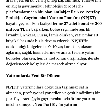
araya getiren bu yeni iş birliği kapsamında, Türkiye’nin
en güçlü gayrimenkul teknolojisi (proptech)
platformlarından biri olan
Emlakjet ile Neo Portföy
EmlakJet Gayrimenkul Yatırım Fonu’nu (NPJET)
hayata geçirdi. Fon faaliyetlerine
27 adet konut
ve
200
milyon TL
ile başlarken, bölge seçiminde ağırlık
İstanbul, Ankara, Bursa, İzmir olurken, yatırımlar 10
büyük il bazında hızla devam edecek.
NPJET
’in
odaklandığı bölgeler ise
0-10
yaş konutlar, ulaşım
ağlarına, sağlık hizmetlerine ve ana arterlere yakın
bölgeler olurken, henüz metronun ulaşmadığı, ileride
değerlenecek bölgeleri de mercek altına alıyor.
Yatırımlarda Yeni Bir Dönem
NPJET
, yatırımcılara doğrudan taşınmaz satın
almadan, profesyonel yönetilen ve çeşitlendirilmiş bir
portföy aracılığıyla gayrimenkul sektörüne yatırım
imkânı sunuyor.
Neo Portföy’
ün yatırım