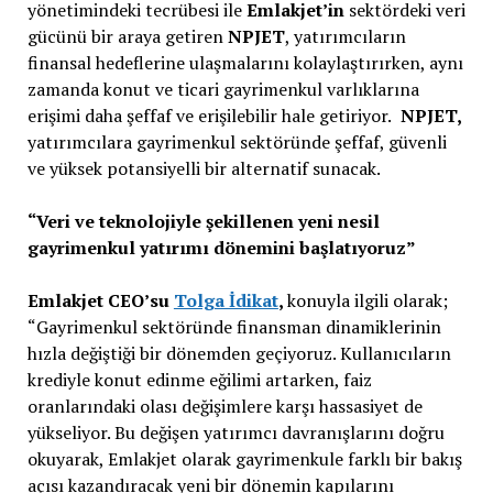
yönetimindeki tecrübesi ile
Emlakjet’in
sektördeki veri
gücünü bir araya getiren
NPJET
, yatırımcıların
finansal hedeflerine ulaşmalarını kolaylaştırırken, aynı
zamanda konut ve ticari gayrimenkul varlıklarına
erişimi daha şeffaf ve erişilebilir hale getiriyor.
NPJET,
yatırımcılara gayrimenkul sektöründe şeffaf, güvenli
ve yüksek potansiyelli bir alternatif sunacak.
“Veri ve teknolojiyle şekillenen yeni nesil
gayrimenkul yatırımı dönemini başlatıyoruz”
Emlakjet CEO’su
Tolga İdikat
,
konuyla ilgili olarak;
“Gayrimenkul sektöründe finansman dinamiklerinin
hızla değiştiği bir dönemden geçiyoruz. Kullanıcıların
krediyle konut edinme eğilimi artarken, faiz
oranlarındaki olası değişimlere karşı hassasiyet de
yükseliyor. Bu değişen yatırımcı davranışlarını doğru
okuyarak, Emlakjet olarak gayrimenkule farklı bir bakış
açısı kazandıracak yeni bir dönemin kapılarını