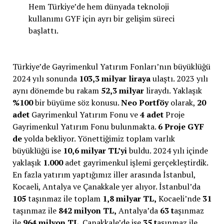
Hem Türkiye’de hem dünyada teknoloji
kullanımı GYF için ayrı bir gelişim süreci
başlattı.
Türkiye’de Gayrimenkul Yatırım Fonları’nın büyüklüğü
2024 yılı sonunda
103,3 milyar liraya
ulaştı. 2023 yılı
aynı dönemde bu rakam
52,3 milyar
liraydı. Yaklaşık
%100
bir büyüme söz konusu.
Neo Portföy
olarak,
20
adet
Gayrimenkul Yatırım Fonu ve
4 adet
Proje
Gayrimenkul Yatırım Fonu bulunmakta.
6 Proje GYF
de
yolda bekliyor. Yönettiğimiz toplam varlık
büyüklüğü ise
10,6 milyar TL’yi
buldu. 2024 yılı içinde
yaklaşık
1.000
adet gayrimenkul işlemi gerçekleştirdik.
En fazla yatırım yaptığımız iller arasında İstanbul,
Kocaeli, Antalya ve Çanakkale yer alıyor. İstanbul’da
105
taşınmaz ile toplam
1,8 milyar TL,
Kocaeli’nde
31
taşınmaz ile
842 milyon TL,
Antalya’da
63 t
aşınmaz
ile
964 milyon TL
, Çanakkale’de ise
35 t
aşınmaz ile