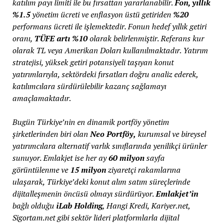
katılım payı limiti ile bu fırsattan yararlanabilir.
Fon, yıllık
%1.5
yönetim ücreti ve enflasyon üstü getiriden
%20
performans ücreti ile işlemektedir. Fonun hedef yıllık getiri
oranı,
TÜFE artı %10
olarak belirlenmiştir. Referans kur
olarak TL veya Amerikan Doları kullanılmaktadır. Yatırım
stratejisi, yüksek getiri potansiyeli taşıyan konut
yatırımlarıyla, sektördeki fırsatları doğru analiz ederek,
katılımcılara sürdürülebilir kazanç sağlamayı
amaçlamaktadır.
Bugün Türkiye’nin en dinamik portföy yönetim
şirketlerinden biri olan
Neo Portföy,
kurumsal ve bireysel
yatırımcılara alternatif varlık sınıflarında yenilikçi ürünler
sunuyor. Emlakjet ise her ay
60 milyon
sayfa
görüntülenme ve
15 milyon
ziyaretçi rakamlarına
ulaşarak, Türkiye’deki konut alım satım süreçlerinde
dijitalleşmenin öncüsü olmayı sürdürüyor.
Emlakjet’in
bağlı olduğu
iLab Holding
, Hangi Kredi, Kariyer.net,
Sigortam.net gibi sektör lideri platformlarla dijital