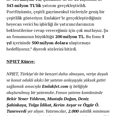
543 milyon TL’lik
yatırım gerçekleştirildi.
Portföyümüz, çeşitli gayrimenkul türleriyle geniş bir
çeşitlilik gösteriyor. Emlakjet’le gerçekleştirdiğimiz
heyecan verici bu işbirliği ile yatırımcılarımızın
beklentilerine cevap vereceğimiz için çok mutluyuz. Şu
an fonumuzun büyüklüğü
200 milyon TL.
Bu fonu
5
yıl
içerisinde
500 milyon dolara
ulaştırmayı
hedefliyoruz.” diyerek sözlerini bitirdi.
NPJET Künye:
NPJET, Türkiye’de bir benzeri daha olmayan, veriye dayalı
ve konut odaklı akılcı bir yatırım anlayışıyla yüksek getiri
sağlamak amacıyla
EmlakJet.com
iş birliğiyle
oluşturulmuş bir yatırımdır. Fonun yatırım komitesinde
Bekir Yener Yıldırım, Mustafa Doğan, Deniz
Şahinkaya, Tolga İdikat, Kerim Avşar ve Özgür Ö.
Tanrıverdi
yer alıyor. Yatırımcılar,
2.000
adetlik minimum