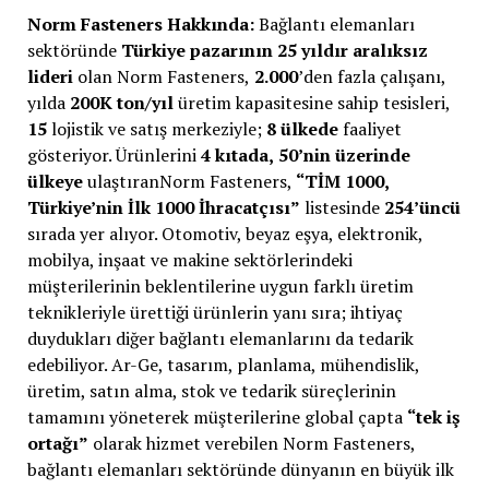
Norm Fasteners Hakkında:
Bağlantı elemanları
sektöründe
Türkiye pazarının 25 yıldır aralıksız
lideri
olan Norm Fasteners,
2.000
’den fazla çalışanı,
yılda
200K ton/yıl
üretim kapasitesine sahip tesisleri,
15
lojistik ve satış merkeziyle;
8 ülkede
faaliyet
gösteriyor. Ürünlerini
4 kıtada,
50’nin üzerinde
ülkeye
ulaştıranNorm Fasteners,
“TİM 1000,
Türkiye’nin İlk 1000 İhracatçısı”
listesinde
254’üncü
sırada yer alıyor. Otomotiv, beyaz eşya, elektronik,
mobilya, inşaat ve makine sektörlerindeki
müşterilerinin beklentilerine uygun farklı üretim
teknikleriyle ürettiği ürünlerin yanı sıra; ihtiyaç
duydukları diğer bağlantı elemanlarını da tedarik
edebiliyor. Ar-Ge, tasarım, planlama, mühendislik,
üretim, satın alma, stok ve tedarik süreçlerinin
tamamını yöneterek müşterilerine global çapta
“tek iş
ortağı”
olarak hizmet verebilen Norm Fasteners,
bağlantı elemanları sektöründe dünyanın en büyük ilk