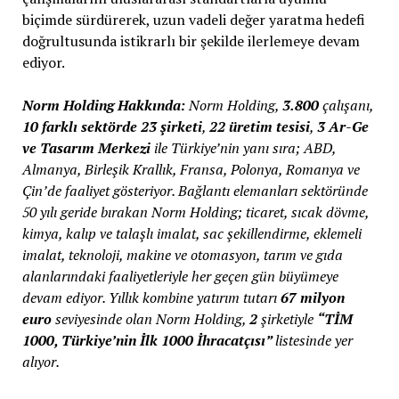
biçimde sürdürerek, uzun vadeli değer yaratma hedefi
doğrultusunda istikrarlı bir şekilde ilerlemeye devam
ediyor.
Norm Holding Hakkında:
Norm Holding,
3.800
çalışanı,
10
farklı sektörde
23 şirketi
,
22 üretim tesisi
,
3 Ar-Ge
ve Tasarım Merkezi
ile Türkiye’nin yanı sıra; ABD,
Almanya, Birleşik Krallık, Fransa, Polonya, Romanya ve
Çin’de faaliyet gösteriyor. Bağlantı elemanları sektöründe
50 yılı geride bırakan Norm Holding; ticaret, sıcak dövme,
kimya, kalıp ve talaşlı imalat, sac şekillendirme, eklemeli
imalat, teknoloji, makine ve otomasyon, tarım ve gıda
alanlarındaki faaliyetleriyle her geçen gün büyümeye
devam ediyor. Yıllık kombine yatırım tutarı
67 milyon
euro
seviyesinde olan Norm Holding,
2
şirketiyle
“TİM
1000, Türkiye’nin İlk 1000 İhracatçısı”
listesinde yer
alıyor.