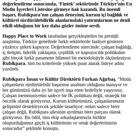
değerlendirme sonucunda, ‘Fintek’ sektöründe Türkiye’nin En
Mutlu İşyerleri Listesine girmeye hak kazandı. Bu önemli
başarı, Rubikpara’nın çalışan deneyimi, kurum içi bağlılık ve
kültürel sürdürülebilirlik alanlarındaki yatırımlarının ne denli
etkili olduğunu bir kez daha gözler önüne serdi.
Happy Place to Work
tarafından gerçekleştirilen bu prestijli
araştırma, Türkiye genelinde farklı sektörlerde faaliyet gösteren
yüzlerce şirketi kapsıyor. Değerlendirme sürecinde; çalışan bağlılığı,
iç iletişim, liderlik yaklaşımı, çeşitlilik ve kapsayıcılık politikaları
gibi birçok farklı parametre bilimsel bir metodolojiyle ölçümleniyor.
Rubikpara
, tüm bu kriterlerde yüksek puan alarak listeye adını
yazdırdı.
Rubikpara İnsan ve Kültür Direktörü Furkan Ağırbaş
, “Mutlu
çalışanların sürdürülebilir başarının anahtarı olduğuna inanıyor ve
her günümüzü daha iyi bir işyeri inşa etme hedefiyle yaşıyoruz.
Çalışan memnuniyetini sadece bir İK politikası değil, stratejik bir
öncelik olarak görüyoruz. Kurum kültürümüzü, çalışanlarımızın
gelişimini destekleyecek şekilde tasarlıyor; onları sadece birer
çalışan değil, Rubikpara ailesinin ayrılmaz birer parçası olarak
görüyoruz. Bu ödül, tüm ekip arkadaşlarımızla birlikte
oluşturduğumuz güçlü iş kültürünün ve ortak değerlerimizin
sonucudur” şeklinde konuştu.