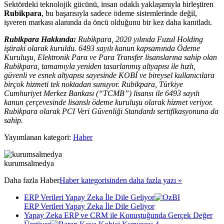
Sektördeki teknolojik gücünü, insan odaklı yaklaşımıyla birleştiren
Rubikpara
, bu başarısıyla sadece ödeme sistemlerinde değil,
işveren markası alanında da öncü olduğunu bir kez daha kanıtladı.
Rubikpara Hakkında:
Rubikpara, 2020 yılında Fuzul Holding
iştiraki olarak kuruldu. 6493 sayılı kanun kapsamında Ödeme
Kuruluşu, Elektronik Para ve Para Transfer lisanslarına sahip olan
Rubikpara, tamamıyla yeniden tasarlanmış altyapısı ile hızlı,
güvenli ve esnek altyapısı sayesinde KOBİ ve bireysel kullanıcılara
birçok hizmeti tek noktadan sunuyor. Rubikpara, Türkiye
Cumhuriyet Merkez Bankası (“TCMB”) lisansı ile 6493 sayılı
kanun çerçevesinde lisanslı ödeme kuruluşu olarak hizmet veriyor.
Rubikpara olarak PCI Veri Güvenliği Standardı sertifikasyonuna da
sahip.
Yayımlanan kategori:
Haber
kurumsalmedya
Daha fazla
Haber
Haber kategorisinden daha fazla yazı »
ERP Verileri Yapay Zeka İle Dile Geliyor
ERP Verileri Yapay Zeka İle Dile Geliyor
Yapay Zeka ERP ve CRM ile Konuştuğunda Gerçek Değer