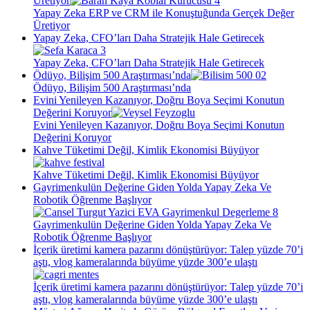
Üretiyor
Yapay Zeka ERP ve CRM ile Konuştuğunda Gerçek Değer
Üretiyor
Yapay Zeka, CFO’ları Daha Stratejik Hale Getirecek
Yapay Zeka, CFO’ları Daha Stratejik Hale Getirecek
Ödüyo, Bilişim 500 Araştırması’nda
Ödüyo, Bilişim 500 Araştırması’nda
Evini Yenileyen Kazanıyor, Doğru Boya Seçimi Konutun
Değerini Koruyor
Evini Yenileyen Kazanıyor, Doğru Boya Seçimi Konutun
Değerini Koruyor
Kahve Tüketimi Değil, Kimlik Ekonomisi Büyüyor
Kahve Tüketimi Değil, Kimlik Ekonomisi Büyüyor
Gayrimenkulün Değerine Giden Yolda Yapay Zeka Ve
Robotik Öğrenme Başlıyor
Gayrimenkulün Değerine Giden Yolda Yapay Zeka Ve
Robotik Öğrenme Başlıyor
İçerik üretimi kamera pazarını dönüştürüyor: Talep yüzde 70’i
aştı, vlog kameralarında büyüme yüzde 300’e ulaştı
İçerik üretimi kamera pazarını dönüştürüyor: Talep yüzde 70’i
aştı, vlog kameralarında büyüme yüzde 300’e ulaştı