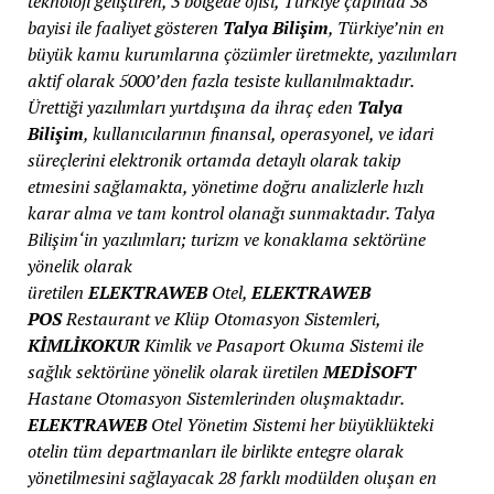
teknoloji geliştiren, 3 bölgede ofisi, Türkiye çapında 38
bayisi ile faaliyet gösteren
Talya Bilişim
, Türkiye’nin en
büyük kamu kurumlarına çözümler üretmekte, yazılımları
aktif olarak 5000’den fazla tesiste kullanılmaktadır.
Ürettiği yazılımları yurtdışına da ihraç eden
Talya
Bilişim
, kullanıcılarının finansal, operasyonel, ve idari
süreçlerini elektronik ortamda detaylı olarak takip
etmesini sağlamakta, yönetime doğru analizlerle hızlı
karar alma ve tam kontrol olanağı sunmaktadır. Talya
Bilişim‘in yazılımları; turizm ve konaklama sektörüne
yönelik olarak
üretilen
ELEKTRAWEB
Otel,
ELEKTRAWEB
POS
Restaurant ve Klüp Otomasyon Sistemleri,
KİMLİKOKUR
Kimlik ve Pasaport Okuma Sistemi ile
sağlık sektörüne yönelik olarak üretilen
MEDİSOFT
Hastane Otomasyon Sistemlerinden oluşmaktadır.
ELEKTRAWEB
Otel Yönetim Sistemi her büyüklükteki
otelin tüm departmanları ile birlikte entegre olarak
yönetilmesini sağlayacak 28 farklı modülden oluşan en