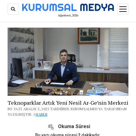
menüy
aç
Ağustos 6, 2026
Teknoparklar Artık Yeni Nesil Ar-Ge’nin Merkezi
BU YAZI ARALIK 5, 2025 TARIHINDE KURUMSALMEDYA TARAFINDAN
YAZILMIŞTIR. |
HABER
Okuma Süresi
Bu yazı okuma süresi
2
dakikadır.