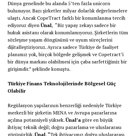
Dünya genelinde bu alanda 5’ten fazla unicorn
bulunuyor. Bazı şirketler milyar dolarlık değerlemelere
ulaştı. Ancak CopeTract farklı bir konumlanma tercih
ediyoruz diyen
Ünal
, “Biz yapay zekayı sadece bir
hukuk asistanı olarak konumlamıyoruz. Şirketlerin tüm
sözleşme yaşam döngüsünü ve uyum süreçlerini
dijitalleştiriyoruz. Ayrıca sadece Türkiye de faaliyet
planımız yok, birçok bölgede gelişmek ve Copetract’i
bir dünya markası olabilmesi için çaba sarfettiğimiz bir
girişimdir.” şeklinde konuştu.
Türkiye Finans Teknolojilerinde Bölgesel Güç
Olabilir
Regülasyon yapılarının benzerliği nedeniyle Türkiye
merkezli bir şirketin MENA ve Avrupa pazarlarına
açılma potansiyeli yüksek.
Ünal’a
göre en büyük
ihtiyaç teknik değil; doğru pazarlama ve uluslararası
görünürlük.
Ünal, “
Tek ihtiyacımız doğru uluslararası