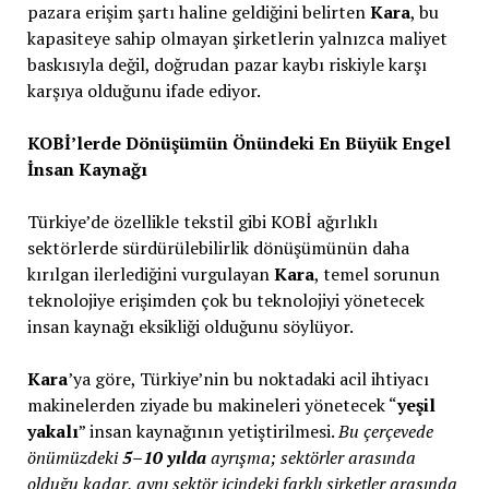
pazara erişim şartı haline geldiğini belirten
Kara
, bu
kapasiteye sahip olmayan şirketlerin yalnızca maliyet
baskısıyla değil, doğrudan pazar kaybı riskiyle karşı
karşıya olduğunu ifade ediyor.
KOBİ’lerde Dönüşümün Önündeki En Büyük Engel
İnsan Kaynağı
Türkiye’de özellikle tekstil gibi KOBİ ağırlıklı
sektörlerde sürdürülebilirlik dönüşümünün daha
kırılgan ilerlediğini vurgulayan
Kara
, temel sorunun
teknolojiye erişimden çok bu teknolojiyi yönetecek
insan kaynağı eksikliği olduğunu söylüyor.
Kara
’ya göre, Türkiye’nin bu noktadaki acil ihtiyacı
makinelerden ziyade bu makineleri yönetecek “
yeşil
yakalı
” insan kaynağının yetiştirilmesi.
Bu çerçevede
önümüzdeki
5–10 yılda
ayrışma; sektörler arasında
olduğu kadar, aynı sektör içindeki farklı şirketler arasında